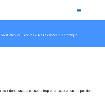
Vous êtes ici :
Accueil
Nos Services
Esthétique
rme ( dents usées, cassées, trop courtes...) et les malpositions