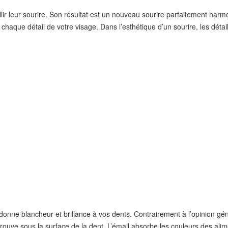
llir leur sourire. Son résultat est un nouveau sourire parfaitement har
aque détail de votre visage. Dans l’esthétique d’un sourire, les détails 
onne blancheur et brillance à vos dents. Contrairement à l’opinion gén
e trouve sous la surface de la dent. L’émail absorbe les couleurs des al