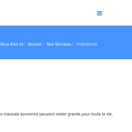
Vous êtes ici :
Accueil
Nos Services
Pedodontie
ins mauvais souvenirs peuvent rester gravés pour toute la vie,